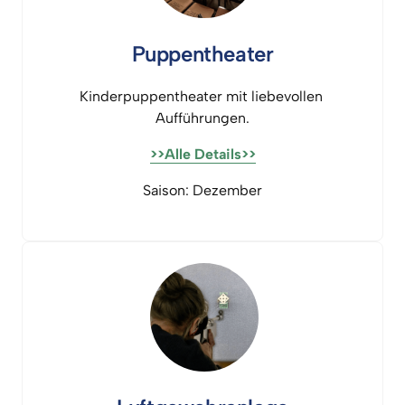
Puppentheater
Kinderpuppentheater 
mit 
liebevollen 
Aufführungen.
>>Alle 
Details>>
Saison: 
Dezember