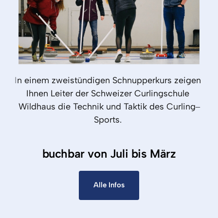
I
n 
einem 
zweistündigen 
Schnupperkurs 
zeigen 
Ihnen 
Leiter 
der 
Schweizer 
Curlingschule 
Wildhaus 
die 
Technik 
und 
Taktik 
des 
Curling‒
Sports. 
buchbar von Juli bis März
Alle Infos