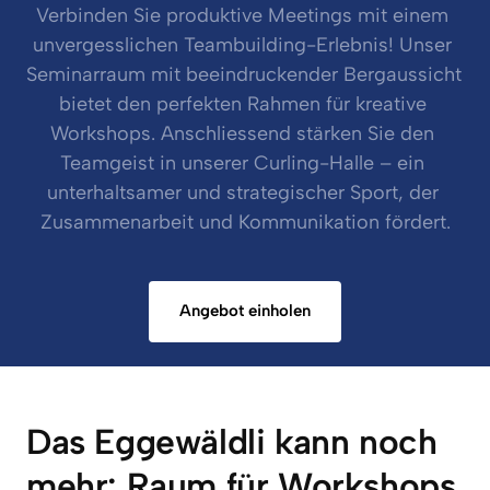
Verbinden Sie produktive Meetings mit einem 
unvergesslichen Teambuilding-Erlebnis! Unser 
Seminarraum mit beeindruckender Bergaussicht 
bietet den perfekten Rahmen für kreative 
Workshops. Anschliessend stärken Sie den 
Teamgeist in unserer Curling-Halle – ein 
unterhaltsamer und strategischer Sport, der 
Zusammenarbeit und Kommunikation fördert.
Angebot einholen
Das Eggewäldli kann noch 
mehr: Raum für Workshops 