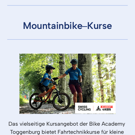
Mountainbike‒
Kurse
Das 
vielseitige 
Kursangebot 
der 
Bike 
Academy 
Toggenburg 
bietet 
Fahrtechnikkurse 
für 
kleine 