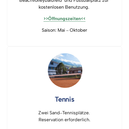
Beachvolleybaldfeld 
und 
Fussballplatz 
zur 
kostenlosen 
Benutzung. 
>>Öffnungszeiten<<
Saison: 
Mai 
‒
Oktober
Tennis
Zwei 
Sand‒
Tennisplätze. 
Reservation 
erforderlich.