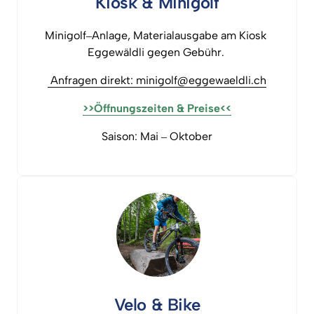
Kiosk 
& 
Minigolf
Minigolf‒
Anlage, 
Materialausgabe 
am 
Kiosk 
Eggewäldli 
gegen 
Gebühr. 
Anfragen 
direkt: 
minigolf@eggewaeldli.ch
>>Öffnungszeiten 
& 
Preise<<
Saison: 
Mai 
‒
Oktober
Velo 
& 
Bike