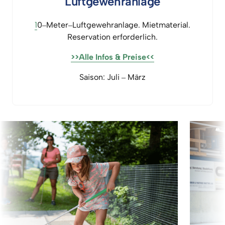
Luftgewehranlage
1
0‒
Meter‒
Luftgewehranlage. 
Mietmaterial.

Reservation 
erforderlich.
>>Alle 
Infos 
& 
Preise<<
Saison: 
Juli 
‒
März